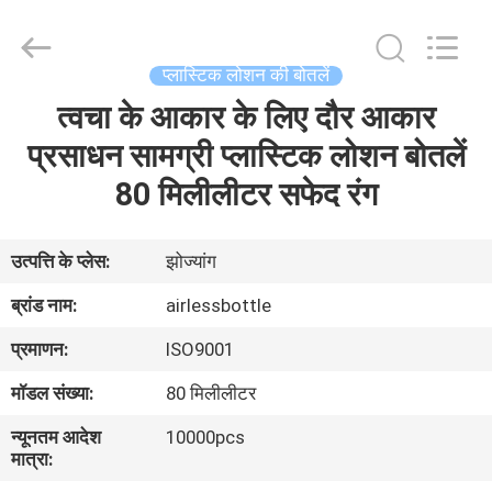
Shaoxing
Shangyu
Haojin
Plastic
Co.,
प्लास्टिक लोशन की बोतलें
Ltd..
All
त्वचा के आकार के लिए दौर आकार
घर
Rights
Reserved.
प्रसाधन सामग्री प्लास्टिक लोशन बोतलें
उत्पादों
80 मिलीलीटर सफेद रंग
हमारे
उत्पत्ति के प्लेस:
झोज्यांग
बारे
ब्रांड नाम:
airlessbottle
में
प्रमाणन:
ISO9001
मॉडल संख्या:
80 मिलीलीटर
कारखाना
न्यूनतम आदेश
10000pcs
भ्रमण
मात्रा: