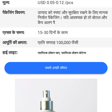
मूल्य:
USD 0.05-0.12 /pcs
गुणवत्ता
पैकेजिंग विवरण:
उत्पाद को स्पष्ट और सुरक्षित रखने के लिए मानक
नियंत्रण
निर्यात पैकेजिंग। यदि आवश्यक हो तो बोतल और
कैप अलग पै
संपर्क
प्रसव के समय:
15-30 दिनों के काम
करें
आपूर्ति की क्षमता:
प्रति सप्ताह 100,000 पीसी
हाई लाइट:
,
प्लास्टिक लोशन जार
प्लास्टिक लोशन कंटेनर
एक
उद्धरण
सबसे अच्छी कीमत
की
विनती
करे
साइटमैप