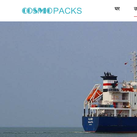
घर
उत