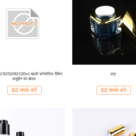
 15/30/50/80/100ml खाली कॉस्मेटिक पैकिंग
एएए
वायुहीन पंप बोतल
संपर्क करें
संपर्क करें