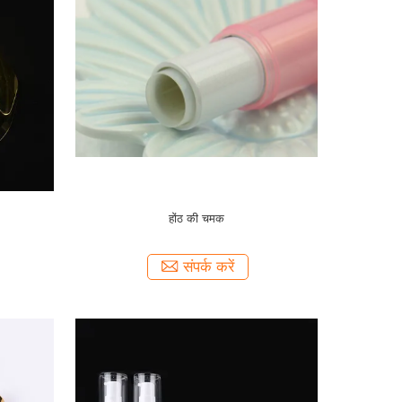
होंठ की चमक
संपर्क करें