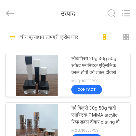
Shaoxing
Shangyu
Haojin
उत्पाद
Plastic
Co.,
Ltd..
All
घर
Rights
344
Reserved.
चीन प्रसाधन सामग्री क्रीम जार
वायुहीन प्रसाधन सामग्री
उत्पादों
की बोतलें
लोकप्रिय 20g 30g 50g
सफेद प्लास्टिक एक्रिलिक
हमारे
काले टोपी वर्ग डबल दीवारों
कॉस्मेटिक निर्माता त्वचा
बारे
MOQ:10000PCS
देखभाल क्रीम जार
CONTACT
में
159
प्रसाधन सामग्री क्रीम
गर्म बिक्री 30g 50g चांदी
कारखाना
प्लास्टिक PMMA arcylic
जार
भ्रमण
रिब्ड डबल दीवार plating दौर
त्वचा देखभाल कॉस्मेटिक चेहरे
MOQ:10000PCS