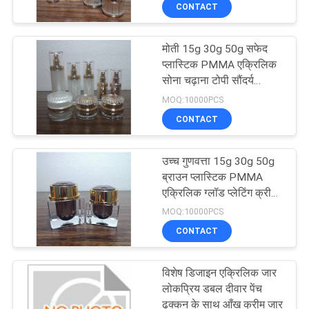
क्रीम जार
CONTACT
गुणवत्ता
नियंत्रण
मोती 15g 30g 50g सफेद
151
प्लास्टिक PMMA एक्रिलिक
संपर्क
सोना चढ़ाना टोपी सौंदर्य
प्लास्टिक लोशन की बोतलें
प्रसाधन निर्माता क्रीम जार
MOQ:10000PCS
करें
थोक बिक्री
CONTACT
एक
उच्च गुणवत्ता 15g 30g 50g
उद्धरण
ब्राउन प्लास्टिक PMMA
एक्रिलिक ग्लॉड प्लेटिंग क्रीम
की
103
जार आपूर्तिकर्ता कॉस्मेटिक
MOQ:10000PCS
विनती
पैकेजिंग
प्लास्टिक प्रसाधन
CONTACT
करे
सामग्री ट्यूब
विशेष डिजाइन एक्रिलिक जार
लोकप्रिय डबल दीवार पेंच
साइटमैप
ढक्कन के साथ आँख क्रीम जार