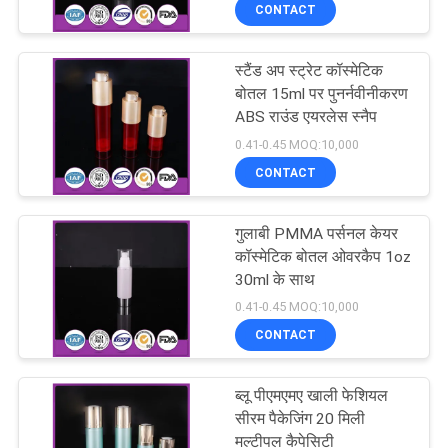
CONTACT
गुणवत्ता
नियंत्रण
स्टैंड अप स्ट्रेट कॉस्मेटिक
151
बोतल 15ml पर पुनर्नवीनीकरण
संपर्क
ABS राउंड एयरलेस स्नैप
प्लास्टिक लोशन की बोतलें
0.41-0.45 MOQ:10,000
करें
CONTACT
एक
गुलाबी PMMA पर्सनल केयर
उद्धरण
कॉस्मेटिक बोतल ओवरकैप 1oz
30ml के साथ
की
103
0.41-0.45 MOQ:10,000
विनती
प्लास्टिक प्रसाधन
CONTACT
करे
सामग्री ट्यूब
ब्लू पीएमएमए खाली फेशियल
सीरम पैकेजिंग 20 मिली
साइटमैप
मल्टीपल कैपेसिटी