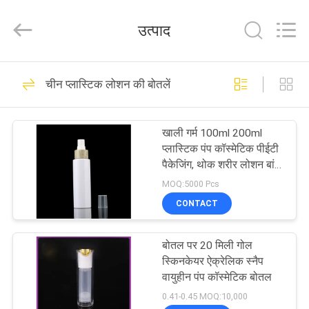
Shaoxing
Shangyu
Haojin
उत्पाद
Plastic
Co.,
Ltd..
All
घर
Rights
344
Reserved.
चीन प्लास्टिक लोशन की बोतलें
वायुहीन प्रसाधन सामग्री
उत्पादों
की बोतलें
खाली गर्म 100ml 200ml
प्लास्टिक पंप कॉस्मेटिक पीईटी
हमारे
पैकेजिंग, थोक शरीर लोशन बांस
पंप के साथ पीईटी बोतल
बारे
MOQ:5000 Pcs
CONTACT
में
159
प्रसाधन सामग्री क्रीम
बोतल पर 20 मिली गोल
कारखाना
स्किनकेयर ऐक्रेलिक स्नैप
जार
भ्रमण
वायुहीन पंप कॉस्मेटिक बोतल
0.41-0.45 MOQ:10,000