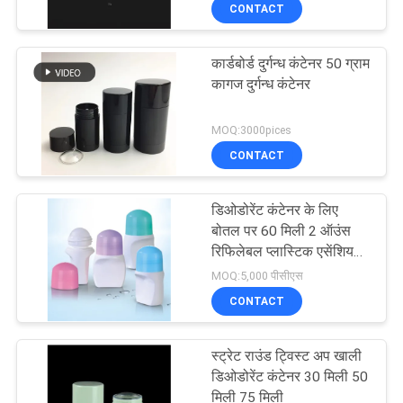
CONTACT
गुणवत्ता
नियंत्रण
कार्डबोर्ड दुर्गन्ध कंटेनर 50 ग्राम
कागज दुर्गन्ध कंटेनर
संपर्क
MOQ:3000pices
करें
CONTACT
एक
डिओडोरेंट कंटेनर के लिए
उद्धरण
बोतल पर 60 मिली 2 ऑउंस
रिफिलेबल प्लास्टिक एसेंशियल
की
ऑयल खाली रोल
MOQ:5,000 पीसीएस
विनती
CONTACT
करे
स्ट्रेट राउंड ट्विस्ट अप खाली
डिओडोरेंट कंटेनर 30 मिली 50
साइटमैप
मिली 75 मिली