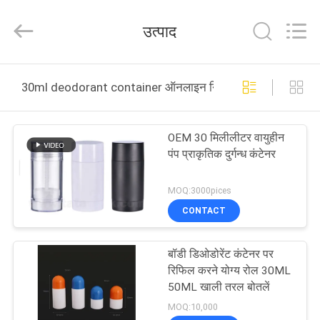
Shaoxing
Shangyu
Haojin
उत्पाद
Plastic
Co.,
Ltd..
All
घर
Rights
Reserved.
30ml deodorant container ऑनलाइन निर्माण
उत्पादों
OEM 30 मिलीलीटर वायुहीन
पंप प्राकृतिक दुर्गन्ध कंटेनर
हमारे
बारे
MOQ:3000pices
CONTACT
में
बॉडी डिओडोरेंट कंटेनर पर
कारखाना
रिफिल करने योग्य रोल 30ML
भ्रमण
50ML खाली तरल बोतलें
MOQ:10,000