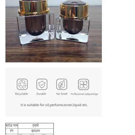
ब्रांड नाम
एचजे
रंग
ब्राउन