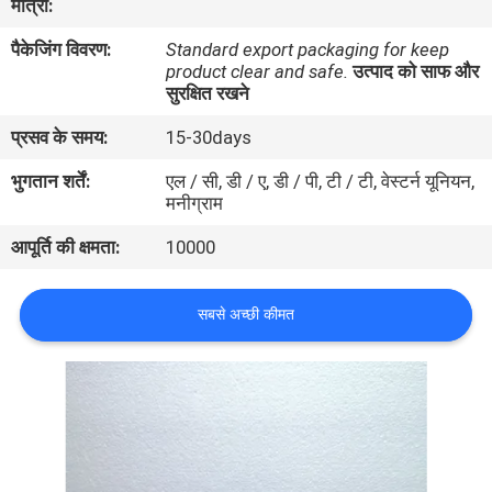
मात्रा:
गुणवत्ता
पैकेजिंग विवरण:
Standard export packaging for keep
नियंत्रण
product clear and safe.
उत्पाद को साफ और
सुरक्षित रखने
संपर्क
प्रसव के समय:
15-30days
करें
भुगतान शर्तें:
एल / सी, डी / ए, डी / पी, टी / टी, वेस्टर्न यूनियन,
मनीग्राम
एक
आपूर्ति की क्षमता:
10000
उद्धरण
की
सबसे अच्छी कीमत
विनती
करे
साइटमैप