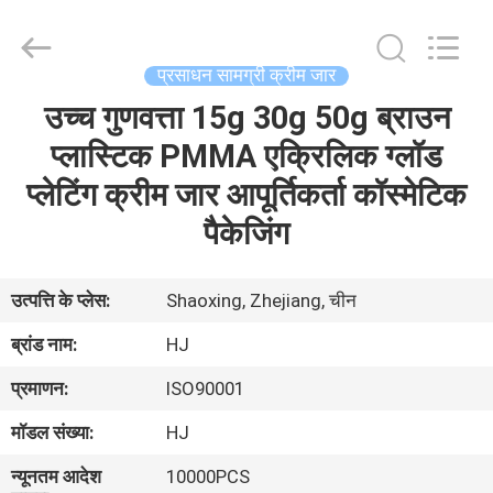
Shaoxing
Shangyu
Haojin
Plastic
Co.,
प्रसाधन सामग्री क्रीम जार
Ltd..
All
उच्च गुणवत्ता 15g 30g 50g ब्राउन
घर
Rights
Reserved.
प्लास्टिक PMMA एक्रिलिक ग्लॉड
उत्पादों
प्लेटिंग क्रीम जार आपूर्तिकर्ता कॉस्मेटिक
पैकेजिंग
हमारे
बारे
उत्पत्ति के प्लेस:
Shaoxing, Zhejiang, चीन
में
ब्रांड नाम:
HJ
प्रमाणन:
ISO90001
कारखाना
मॉडल संख्या:
HJ
भ्रमण
न्यूनतम आदेश
10000PCS