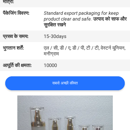
मात्रा:
गुणवत्ता
पैकेजिंग विवरण:
Standard export packaging for keep
नियंत्रण
product clear and safe.
उत्पाद को साफ और
सुरक्षित रखने
संपर्क
प्रसव के समय:
15-30days
करें
भुगतान शर्तें:
एल / सी, डी / ए, डी / पी, टी / टी, वेस्टर्न यूनियन,
मनीग्राम
एक
आपूर्ति की क्षमता:
10000
उद्धरण
की
सबसे अच्छी कीमत
विनती
करे
साइटमैप