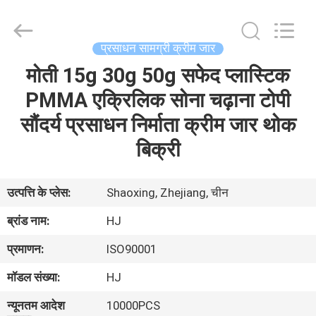
Shaoxing
Shangyu
Haojin
Plastic
Co.,
प्रसाधन सामग्री क्रीम जार
Ltd..
All
मोती 15g 30g 50g सफेद प्लास्टिक
घर
Rights
Reserved.
PMMA एक्रिलिक सोना चढ़ाना टोपी
उत्पादों
सौंदर्य प्रसाधन निर्माता क्रीम जार थोक
बिक्री
हमारे
बारे
उत्पत्ति के प्लेस:
Shaoxing, Zhejiang, चीन
में
ब्रांड नाम:
HJ
प्रमाणन:
ISO90001
कारखाना
मॉडल संख्या:
HJ
भ्रमण
न्यूनतम आदेश
10000PCS