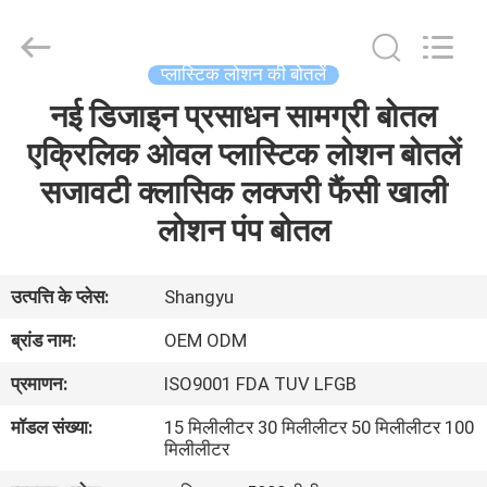
Shaoxing
Shangyu
Haojin
Plastic
Co.,
प्लास्टिक लोशन की बोतलें
Ltd..
All
नई डिजाइन प्रसाधन सामग्री बोतल
घर
Rights
Reserved.
एक्रिलिक ओवल प्लास्टिक लोशन बोतलें
उत्पादों
सजावटी क्लासिक लक्जरी फैंसी खाली
लोशन पंप बोतल
हमारे
बारे
उत्पत्ति के प्लेस:
Shangyu
में
ब्रांड नाम:
OEM ODM
प्रमाणन:
ISO9001 FDA TUV LFGB
कारखाना
मॉडल संख्या:
15 मिलीलीटर 30 मिलीलीटर 50 मिलीलीटर 100
भ्रमण
मिलीलीटर