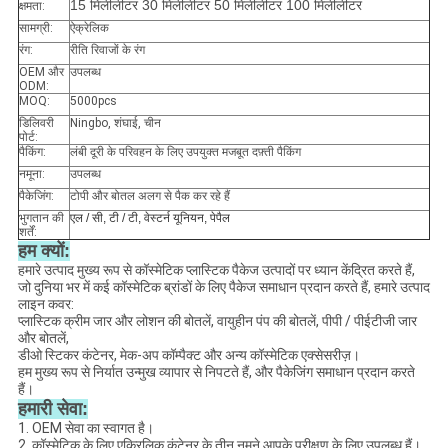
15 मिलीलीटर 30 मिलीलीटर 50 मिलीलीटर 100 मिलीलीटर
क्षमता:
सामग्री:
ऐक्रेलिक
रंग:
रीति रिवाजों के रंग
OEM और
उपलब्ध
ODM:
MOQ:
5000pcs
डिलिवरी
Ningbo, शंघाई, चीन
पोर्ट:
पैकिंग:
लंबी दूरी के परिवहन के लिए उपयुक्त मजबूत दफ़्ती पैकिंग
नमूना:
उपलब्ध
पैकेजिंग:
टोपी और बोतल अलग से पैक कर रहे हैं
भुगतान की
एल / सी, टी / टी, वेस्टर्न यूनियन, पेपैल
शर्तें:
हम क्यों:
हमारे उत्पाद मुख्य रूप से कॉस्मेटिक प्लास्टिक पैकेज उत्पादों पर ध्यान केंद्रित करते हैं,
जो दुनिया भर में कई कॉस्मेटिक ब्रांडों के लिए पैकेज समाधान प्रदान करते हैं, हमारे उत्पाद
लाइन कवर:
प्लास्टिक क्रीम जार और लोशन की बोतलें, वायुहीन पंप की बोतलें, पीपी / पीईटीजी जार
और बोतलें,
डीओ स्टिकर कंटेनर, मेक-अप कॉम्पैक्ट और अन्य कॉस्मेटिक एक्सेसरीज़।
हम मुख्य रूप से निर्यात उन्मुख व्यापार से निपटते हैं, और पैकेजिंग समाधान प्रदान करते
हैं।
हमारी सेवा:
1. OEM सेवा का स्वागत है।
2. कॉस्मेटिक के लिए एक्रिलिक कंटेनर के तीन नमूने आपके परीक्षण के लिए उपलब्ध हैं।