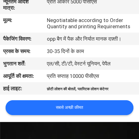
न्यूनतम आदेश
प्रति आकार 5000 पीसीएस
गुणवत्ता
मात्रा:
नियंत्रण
मूल्य:
Negotiatable according to Order
Quantity and printing Requirements
संपर्क
पैकेजिंग विवरण:
opp बैग में पैक और निर्यात मानक दफ़्ती।
करें
प्रसव के समय:
30-35 दिनों के काम
भुगतान शर्तें:
एल/सी, टी/टी, वेस्टर्न यूनियन, पेपैल
एक
आपूर्ति की क्षमता:
प्रति सप्ताह 10000 पीसीएस
उद्धरण
हाई लाइट:
,
की
छोटी लोशन की बोतलें
प्लास्टिक लोशन कंटेनर
विनती
सबसे अच्छी कीमत
करे
साइटमैप