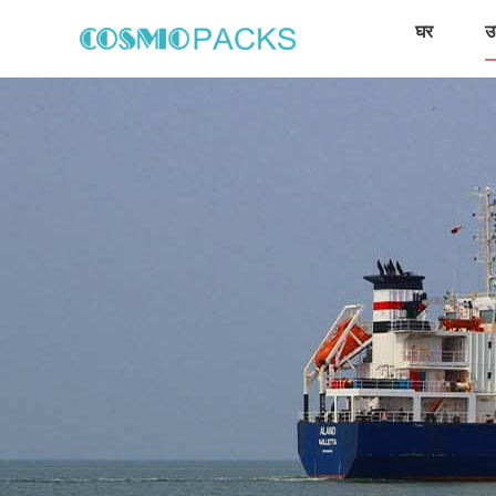
घर
उत