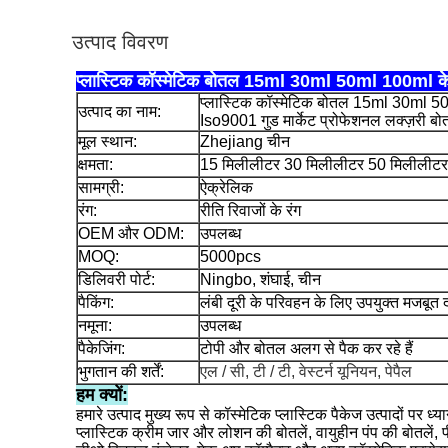
उत्पाद विवरण
प्लास्टिक कॉस्मेटिक बोतल 15ml 30ml 50ml 100ml के ल
प्लास्टिक कॉस्मेटिक बोतल 15ml 30ml 5
उत्पाद का नाम:
Iso9001 गुड मार्केट प्रोफेशनल लक्ज़री ब
मूल स्थान:
Zhejiang चीन
क्षमता:
15 मिलीलीटर 30 मिलीलीटर 50 मिलीलीट
सामग्री:
ऐक्रेलिक
रंग:
रीति रिवाजों के रंग
OEM और ODM:
उपलब्ध
MOQ:
5000pcs
डिलिवरी पोर्ट:
Ningbo, शंघाई, चीन
पैकिंग:
लंबी दूरी के परिवहन के लिए उपयुक्त मजबूत दफ
नमूना:
उपलब्ध
पैकेजिंग:
टोपी और बोतल अलग से पैक कर रहे हैं
भुगतान की शर्तें:
एल / सी, टी / टी, वेस्टर्न यूनियन, पेपैल
हम क्यों:
हमारे उत्पाद मुख्य रूप से कॉस्मेटिक प्लास्टिक पैकेज उत्पादों पर ध्य
प्लास्टिक क्रीम जार और लोशन की बोतलें, वायुहीन पंप की बोतलें, 