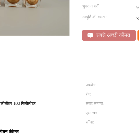
भुगतान शर्तें:
ए
आपूर्ति की क्षमता:
प
सबसे अच्छी कीमत
उपयोग:
रंग:
िलीलीटर 100 मिलीलीटर
सतह समाप्त:
प्रमाणन:
साँचा:
 लोशन कंटेनर