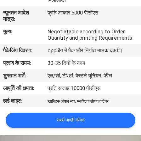
मिलीलीटर
गुणवत्ता
न्यूनतम आदेश
प्रति आकार 5000 पीसीएस
नियंत्रण
मात्रा:
मूल्य:
Negotiatable according to Order
संपर्क
Quantity and printing Requirements
करें
पैकेजिंग विवरण:
opp बैग में पैक और निर्यात मानक दफ़्ती।
प्रसव के समय:
30-35 दिनों के काम
एक
भुगतान शर्तें:
एल/सी, टी/टी, वेस्टर्न यूनियन, पेपैल
उद्धरण
आपूर्ति की क्षमता:
प्रति सप्ताह 10000 पीसीएस
की
हाई लाइट:
,
विनती
प्लास्टिक लोशन जार
प्लास्टिक लोशन कंटेनर
करे
सबसे अच्छी कीमत
साइटमैप