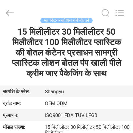
Shaoxing
Shangyu
Haojin
Plastic
Co.,
प्लास्टिक लोशन की बोतलें
Ltd..
All
15 मिलीलीटर 30 मिलीलीटर 50
घर
Rights
Reserved.
मिलीलीटर 100 मिलीलीटर प्लास्टिक
उत्पादों
की बोतल कंटेनर प्रसाधन सामग्री
प्लास्टिक लोशन बोतल पंप खाली पीले
हमारे
क्रीम जार पैकेजिंग के साथ
बारे
में
उत्पत्ति के प्लेस:
Shangyu
ब्रांड नाम:
OEM ODM
कारखाना
प्रमाणन:
ISO9001 FDA TUV LFGB
भ्रमण
मॉडल संख्या:
15 मिलीलीटर 30 मिलीलीटर 50 मिलीलीटर 100