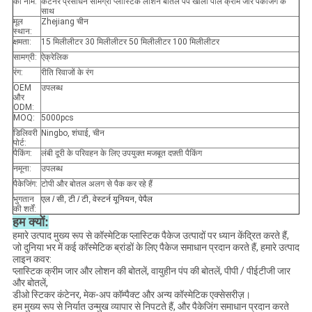
का नाम:
कंटेनर प्रसाधन सामग्री प्लास्टिक लोशन बोतल पंप खाली पीले क्रीम जार पैकेजिंग के
साथ
मूल
Zhejiang चीन
स्थान:
क्षमता:
15 मिलीलीटर 30 मिलीलीटर 50 मिलीलीटर 100 मिलीलीटर
सामग्री:
ऐक्रेलिक
रंग:
रीति रिवाजों के रंग
OEM
उपलब्ध
और
ODM:
MOQ:
5000pcs
डिलिवरी
Ningbo, शंघाई, चीन
पोर्ट:
पैकिंग:
लंबी दूरी के परिवहन के लिए उपयुक्त मजबूत दफ़्ती पैकिंग
नमूना:
उपलब्ध
पैकेजिंग:
टोपी और बोतल अलग से पैक कर रहे हैं
भुगतान
एल / सी, टी / टी, वेस्टर्न यूनियन, पेपैल
की शर्तें:
हम क्यों:
हमारे उत्पाद मुख्य रूप से कॉस्मेटिक प्लास्टिक पैकेज उत्पादों पर ध्यान केंद्रित करते हैं,
जो दुनिया भर में कई कॉस्मेटिक ब्रांडों के लिए पैकेज समाधान प्रदान करते हैं, हमारे उत्पाद
लाइन कवर:
प्लास्टिक क्रीम जार और लोशन की बोतलें, वायुहीन पंप की बोतलें, पीपी / पीईटीजी जार
और बोतलें,
डीओ स्टिकर कंटेनर, मेक-अप कॉम्पैक्ट और अन्य कॉस्मेटिक एक्सेसरीज़।
हम मुख्य रूप से निर्यात उन्मुख व्यापार से निपटते हैं, और पैकेजिंग समाधान प्रदान करते