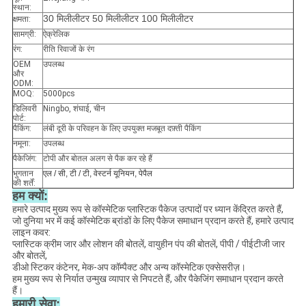
स्थान:
30 मिलीलीटर 50 मिलीलीटर 100 मिलीलीटर
क्षमता:
सामग्री:
ऐक्रेलिक
रंग:
रीति रिवाजों के रंग
OEM
उपलब्ध
और
ODM:
MOQ:
5000pcs
डिलिवरी
Ningbo, शंघाई, चीन
पोर्ट:
पैकिंग:
लंबी दूरी के परिवहन के लिए उपयुक्त मजबूत दफ़्ती पैकिंग
नमूना:
उपलब्ध
पैकेजिंग:
टोपी और बोतल अलग से पैक कर रहे हैं
भुगतान
एल / सी, टी / टी, वेस्टर्न यूनियन, पेपैल
की शर्तें:
हम क्यों:
हमारे उत्पाद मुख्य रूप से कॉस्मेटिक प्लास्टिक पैकेज उत्पादों पर ध्यान केंद्रित करते हैं,
जो दुनिया भर में कई कॉस्मेटिक ब्रांडों के लिए पैकेज समाधान प्रदान करते हैं, हमारे उत्पाद
लाइन कवर:
प्लास्टिक क्रीम जार और लोशन की बोतलें, वायुहीन पंप की बोतलें, पीपी / पीईटीजी जार
और बोतलें,
डीओ स्टिकर कंटेनर, मेक-अप कॉम्पैक्ट और अन्य कॉस्मेटिक एक्सेसरीज़।
हम मुख्य रूप से निर्यात उन्मुख व्यापार से निपटते हैं, और पैकेजिंग समाधान प्रदान करते
हैं।
हमारी सेवा: