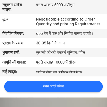
गुणवत्ता
न्यूनतम आदेश
प्रति आकार 5000 पीसीएस
मात्रा:
नियंत्रण
मूल्य:
Negotiatable according to Order
Quantity and printing Requirements
संपर्क
पैकेजिंग विवरण:
opp बैग में पैक और निर्यात मानक दफ़्ती।
करें
प्रसव के समय:
30-35 दिनों के काम
एक
भुगतान शर्तें:
एल/सी, टी/टी, वेस्टर्न यूनियन, पेपैल
उद्धरण
आपूर्ति की क्षमता:
प्रति सप्ताह 10000 पीसीएस
की
हाई लाइट:
,
प्लास्टिक लोशन जार
प्लास्टिक लोशन कंटेनर
विनती
करे
सबसे अच्छी कीमत
साइटमैप