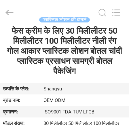
Shaoxing
Shangyu
Haojin
Plastic
Co.,
प्लास्टिक लोशन की बोतलें
Ltd..
All
फेस क्रीम के लिए 30 मिलीलीटर 50
घर
Rights
Reserved.
मिलीलीटर 100 मिलीलीटर नीली रंग
उत्पादों
गोल आकार प्लास्टिक लोशन बोतल चांदी
प्लास्टिक प्रसाधन सामग्री बोतल
हमारे
पैकेजिंग
बारे
में
उत्पत्ति के प्लेस:
Shangyu
ब्रांड नाम:
OEM ODM
कारखाना
प्रमाणन:
ISO9001 FDA TUV LFGB
भ्रमण
मॉडल संख्या:
30 मिलीलीटर 50 मिलीलीटर 100 मिलीलीटर