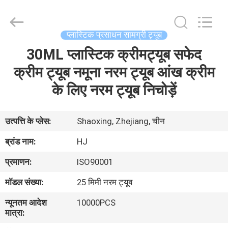
Shaoxing
Shangyu
Haojin
Plastic
Co.,
प्लास्टिक प्रसाधन सामग्री ट्यूब
Ltd..
All
30ML प्लास्टिक क्रीमट्यूब सफेद
घर
Rights
Reserved.
क्रीम ट्यूब नमूना नरम ट्यूब आंख क्रीम
उत्पादों
के लिए नरम ट्यूब निचोड़ें
हमारे
उत्पत्ति के प्लेस:
Shaoxing, Zhejiang, चीन
बारे
ब्रांड नाम:
HJ
में
प्रमाणन:
ISO90001
मॉडल संख्या:
25 मिमी नरम ट्यूब
कारखाना
न्यूनतम आदेश
10000PCS
भ्रमण
मात्रा: