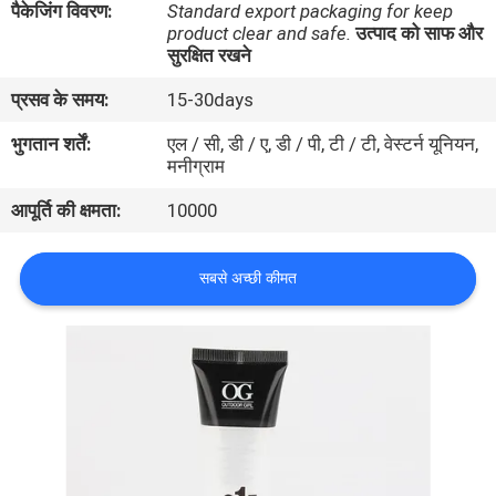
पैकेजिंग विवरण:
Standard export packaging for keep
गुणवत्ता
product clear and safe.
उत्पाद को साफ और
सुरक्षित रखने
नियंत्रण
प्रसव के समय:
15-30days
संपर्क
भुगतान शर्तें:
एल / सी, डी / ए, डी / पी, टी / टी, वेस्टर्न यूनियन,
मनीग्राम
करें
आपूर्ति की क्षमता:
10000
एक
उद्धरण
सबसे अच्छी कीमत
की
विनती
करे
साइटमैप