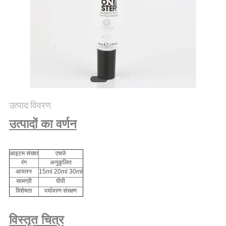
PRIVACY
POLICY
उत्पाद विवरण
उत्पादों का वर्णन
आइटम संख्या
एचजे
रंग
अनुकूलित
आयतन
15ml 20ml 30ml
सामग्री
पीपी
विशेषता
पर्यावरण संरक्षण
विस्तृत चित्र