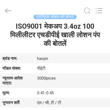
Shaoxing
Shangyu
Haojin
Plastic
Co.,
प्लास्टिक लोशन की बोतलें
Ltd..
All
ISO9001 मेकअप 3.4oz 100
घर
Rights
Reserved.
मिलीलीटर एचडीपीई खाली लोशन पंप
उत्पादों
की बोतलें
हमारे
ब्रांड नाम:
haojin
बारे
मॉडल संख्या:
पीईटी
में
न्यूनतम आदेश
3000pices
मात्रा:
कारखाना
मूल्य:
0.41-0.45
भ्रमण
भुगतान शर्तें:
एल / सी, टी / टी