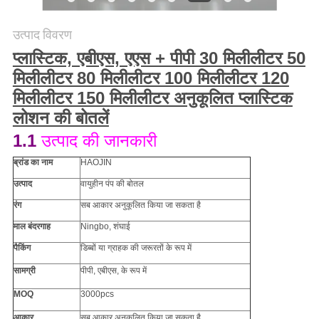
PRIVACY
उत्पाद विवरण
POLICY
प्लास्टिक, एबीएस, एएस + पीपी 30 मिलीलीटर 50
मिलीलीटर 80 मिलीलीटर 100 मिलीलीटर 120
मिलीलीटर 150 मिलीलीटर अनुकूलित प्लास्टिक
लोशन की बोतलें
1.1
उत्पाद की जानकारी
ब्रांड का नाम
HAOJIN
उत्पाद
वायुहीन पंप की बोतल
रंग
सब
आकार
अनुकूलित किया जा सकता है
माल बंदरगाह
Ningbo, शंघाई
पैकिंग
डिब्बों या ग्राहक की जरूरतों के रूप में
सामग्री
पीपी
, एबीएस, के रूप में
MOQ
3000pcs
आकार
सब
आकार
अनुकूलित किया जा सकता है