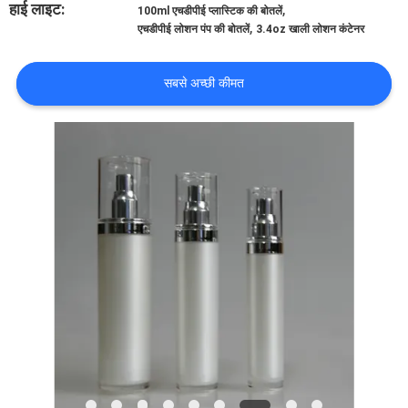
हाई लाइट:
,
100ml एचडीपीई प्लास्टिक की बोतलें
गुणवत्ता
,
एचडीपीई लोशन पंप की बोतलें
3.4oz खाली लोशन कंटेनर
नियंत्रण
सबसे अच्छी कीमत
संपर्क
करें
एक
उद्धरण
की
विनती
करे
साइटमैप