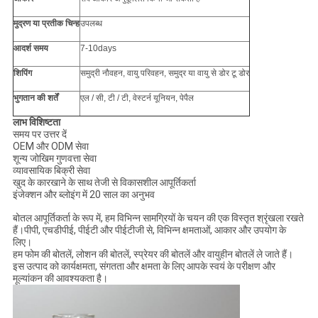
मुद्रण या
प्रतीक चिन्ह
उपलब्ध
आदर्श समय
7-10days
शिपिंग
समुद्री नौवहन, वायु परिवहन, समुद्र या वायु से डोर टू डोर
भुगतान की शर्तें
एल / सी, टी / टी, वेस्टर्न यूनियन, पेपैल
लाभ विशिष्टता
समय पर उत्तर दें
OEM और ODM सेवा
शून्य जोखिम गुणवत्ता सेवा
व्यावसायिक बिक्री सेवा
खुद के कारखाने के साथ तेजी से विकासशील आपूर्तिकर्ता
इंजेक्शन और ब्लोइंग में 20 साल का अनुभव
बोतल आपूर्तिकर्ता के रूप में, हम विभिन्न सामग्रियों के चयन की एक विस्तृत श्रृंखला रखते
हैं।पीपी, एचडीपीई, पीईटी और पीईटीजी से, विभिन्न क्षमताओं, आकार और उपयोग के
लिए।
हम फोम की बोतलें, लोशन की बोतलें, स्प्रेयर की बोतलें और वायुहीन बोतलें ले जाते हैं।
इस उत्पाद को कार्यक्षमता, संगतता और क्षमता के लिए आपके स्वयं के परीक्षण और
मूल्यांकन की आवश्यकता है।