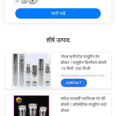
जारी रखें
शीर्ष उत्पाद
गोल्ड फ्रॉस्टेड वायुहीन पंप
बोतल / वायुहीन डिस्पेंसर बोतलें
15 मिली 100 मि.ली.
Negotiatable according to Order Quantity and printing Requirements MOQ:3000 पीसी प्रति आकार
CONTACT
सफेद पारदर्शी प्लास्टिक पंप की
बोतलें / कॉस्मेटिक वायुहीन स्प्रे
बोतल