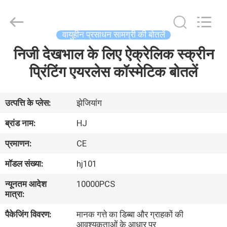
Shaoxing
Shangyu
Haojin
Plastic
Co.,
वायुहीन प्रसाधन सामग्री की बोतलें
Ltd..
All
निजी देखभाल के लिए ऐक्रेलिक स्क्रीन
घर
Rights
Reserved.
प्रिंटिंग एयरलेस कॉस्मेटिक बोतलें
उत्पादों
उत्पत्ति के प्लेस:
झेजियांग
हमारे
ब्रांड नाम:
HJ
बारे
प्रमाणन:
CE
में
मॉडल संख्या:
hj101
न्यूनतम आदेश
10000PCS
कारखाना
मात्रा:
भ्रमण
पैकेजिंग विवरण:
मानक गत्ते का डिब्बा और ग्राहकों की
आवश्यकताओं के आधार पर