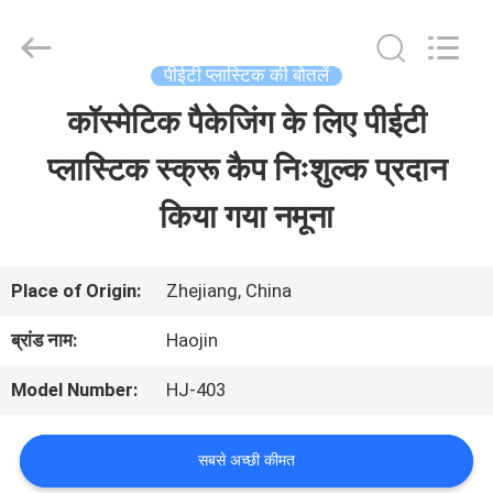
2026
Shaoxing
Shangyu
Haojin
पीईटी प्लास्टिक की बोतलें
Plastic
Co.,
कॉस्मेटिक पैकेजिंग के लिए पीईटी
घर
Ltd..
All
Rights
प्लास्टिक स्क्रू कैप निःशुल्क प्रदान
Reserved.
उत्पादों
किया गया नमूना
हमारे
Place of Origin:
Zhejiang, China
बारे
ब्रांड नाम:
Haojin
में
Model Number:
HJ-403
कारखाना
सबसे अच्छी कीमत