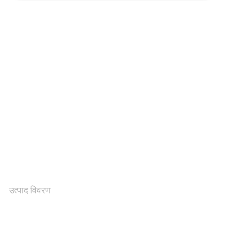
भ्रमण
गुणवत्ता
नियंत्रण
संपर्क
करें
एक
उद्धरण
उत्पाद विवरण
की
विनती