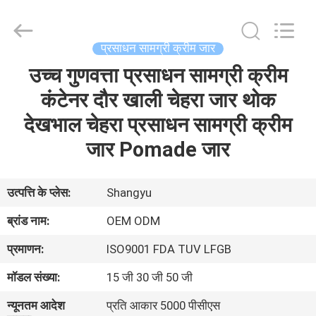
Shaoxing
Shangyu
Haojin
Plastic
Co.,
प्रसाधन सामग्री क्रीम जार
Ltd..
All
उच्च गुणवत्ता प्रसाधन सामग्री क्रीम
घर
Rights
Reserved.
कंटेनर दौर खाली चेहरा जार थोक
उत्पादों
देखभाल चेहरा प्रसाधन सामग्री क्रीम
जार Pomade जार
हमारे
बारे
उत्पत्ति के प्लेस:
Shangyu
में
ब्रांड नाम:
OEM ODM
प्रमाणन:
ISO9001 FDA TUV LFGB
कारखाना
मॉडल संख्या:
15 जी 30 जी 50 जी
भ्रमण
न्यूनतम आदेश
प्रति आकार 5000 पीसीएस