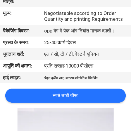
मात्रा:
गुणवत्ता
मूल्य:
Negotiatable according to Order
नियंत्रण
Quantity and printing Requirements
पैकेजिंग विवरण:
opp बैग में पैक और निर्यात मानक दफ़्ती।
संपर्क
प्रसव के समय:
25-40 कार्य दिवस
करें
भुगतान शर्तें:
एल / सी, टी / टी, वेस्टर्न यूनियन
एक
आपूर्ति की क्षमता:
प्रति सप्ताह 10000 पीसीएस
उद्धरण
हाई लाइट:
,
चेहरा क्रीम जार
कस्टम कॉस्मेटिक पैकेजिंग
की
विनती
सबसे अच्छी कीमत
करे
साइटमैप