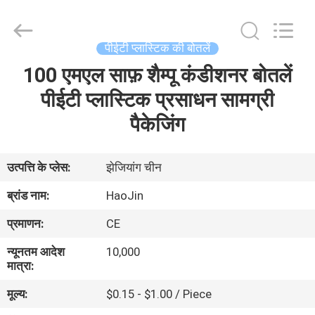
Shaoxing
Shangyu
Haojin
Plastic
Co.,
पीईटी प्लास्टिक की बोतलें
Ltd..
All
100 एमएल साफ़ शैम्पू कंडीशनर बोतलें
घर
Rights
Reserved.
पीईटी प्लास्टिक प्रसाधन सामग्री
उत्पादों
पैकेजिंग
हमारे
उत्पत्ति के प्लेस:
झेजियांग चीन
बारे
ब्रांड नाम:
HaoJin
में
प्रमाणन:
CE
न्यूनतम आदेश
10,000
कारखाना
मात्रा:
भ्रमण
मूल्य:
$0.15 - $1.00 / Piece