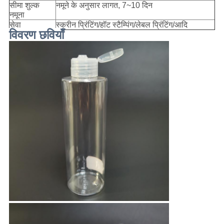
सीमा शुल्क
नमूने के अनुसार लागत, 7~10 दिन
नमूना
सेवा
स्क्रीन प्रिंटिंग/हॉट स्टैम्पिंग/लेबल प्रिंटिंग/आदि
विवरण छवियाँ