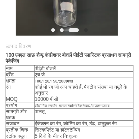
PRIVACY
POLICY
उत्पाद विवरण
100 एमएल साफ़ शैम्पू कंडीशनर बोतलें पीईटी प्लास्टिक प्रसाधन सामग्री
पैकेजिंग
नाम
पीईटी बोतलें
ब्रैंड
एच.जे
क्षमता
100/120/150/200एमएल
रंग
कोई भी रंग जो आप चाहते हैं, पैनटोन संख्या या नमूने के
अनुसार
MOQ
10000 पीसी
प्रयोग
औद्योगिक उपयोग: मसाला/कॉस्मेटिक/खाद्य/पाउडर उत्पाद
सामग्री और
पालतू
घटक
सजावट
इंजेक्शन का रंग, कोटिंग का रंग, ठंढ, धातुकृत रंग
प्रतीक चिन्ह
सिल्कप्रिंट या हॉटस्टैम्पिंग
स्टॉक नमूना
5 दिनों के भीतर निःशुल्क