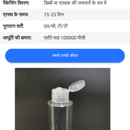
पैकेजिंग विवरण:
डिब्बों या ग्राहक की जरूरतों के रूप में
गुणवत्ता
प्रसव के समय:
15-25 दिन
नियंत्रण
भुगतान शर्तें:
एल/सी, टी/टी
संपर्क
आपूर्ति की क्षमता:
प्रति माह 100000 पीसी
करें
सबसे अच्छी कीमत
एक
उद्धरण
की
विनती
करे
साइटमैप